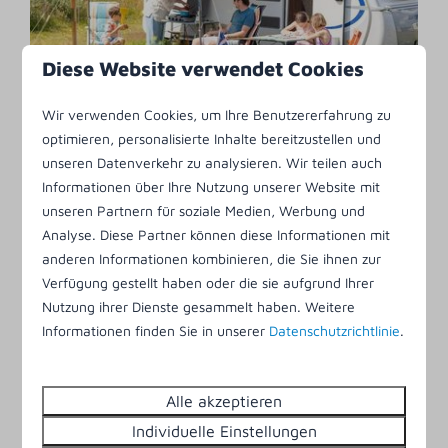
Diese Website verwendet Cookies
Camping
Wir verwenden Cookies, um Ihre Benutzererfahrung zu
optimieren, personalisierte Inhalte bereitzustellen und
unseren Datenverkehr zu analysieren. Wir teilen auch
Ei
n Kurzwoche Camping auf Ameland? Auch das
Informationen über Ihre Nutzung unserer Website mit
ist auf Klein Vaarwater möglich! Buchen Sie einen
unseren Partnern für soziale Medien, Werbung und
Stellplatz für Ihr Zelt, Ihren Wohnwagen oder Ihr
Analyse. Diese Partner können diese Informationen mit
Wohnmobil, oder mieten Sie, wenn Ihnen der
anderen Informationen kombinieren, die Sie ihnen zur
Sinn nach etwas mehr Luxus steht, eines unserer
Verfügung gestellt haben oder die sie aufgrund Ihrer
möblierten Zelte oder Villenzelte. Der
Nutzung ihrer Dienste gesammelt haben. Weitere
Campingplatz befindet sich an der Ostseite des
Informationen finden Sie in unserer
Datenschutzrichtlinie
.
Parks, in wunderschöner Lage mitten in den
Dünen. Auf manchen
Stellplätzen sind auch
Alle akzeptieren
Hunde erlaubt.
Individuelle Einstellungen