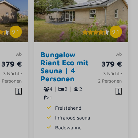
9,1
9,1
Bungalow
Ab
Ab
Riant Eco mit
379 €
379 €
Sauna | 4
3 Nächte
3 Nächte
Personen
2 Personen
2 Personen
4
2
2
1
Freistehend
Infrarood sauna
Badewanne