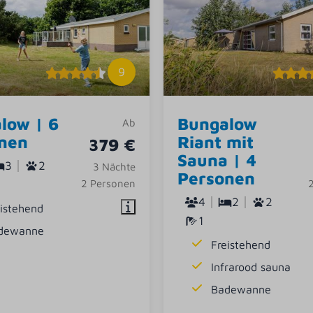
9
low | 6
Bungalow
Ab
nen
Riant mit
379 €
Sauna | 4
3
2
3 Nächte
Personen
2 Personen
4
2
2
eistehend
1
dewanne
Freistehend
Infrarood sauna
Badewanne