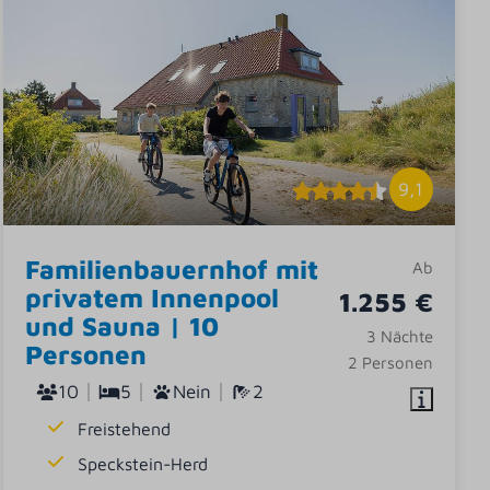
9,1
Familienbauernhof mit
Ab
privatem Innenpool
1.255 €
und Sauna | 10
3 Nächte
Personen
2 Personen
10
5
Nein
2
Freistehend
Speckstein-Herd