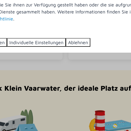
ie Sie ihnen zur Verfügung gestellt haben oder die sie aufgrun
Schakelbungalow
Ab
Dienste gesammelt haben. Weitere Informationen finden Sie i
253 €
htlinie
.
4
2
Nein
3 Nächte
In der Nähe des Spi
2 Personen
Badewanne
ren
Individuelle Einstellungen
Ablehnen
 Klein Vaarwater, der ideale Platz a