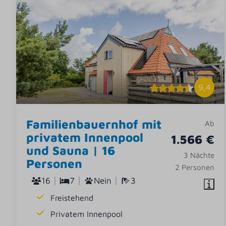
9,4
Familienbauernhof mit
Ab
privatem Innenpool
1.566 €
und Sauna | 16
3 Nächte
Personen
2 Personen
16
7
Nein
3
Freistehend
Privatem Innenpool