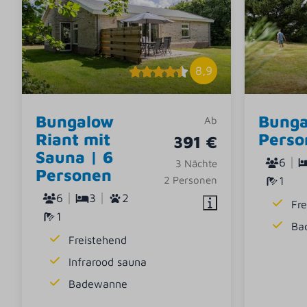
8,9
Bungalow
Bunga
Ab
Riant mit
Perso
391 €
Sauna | 6
6
3 Nächte
Personen
2 Personen
1
6
3
2
Fr
1
Ba
Freistehend
Infrarood sauna
Badewanne