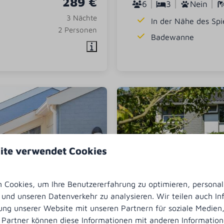
289 €
6
3
Nein
3 Nächte
In der Nähe des Spi
2 Personen
Badewanne
ite verwendet Cookies
Cookies, um Ihre Benutzererfahrung zu optimieren, personali
n und unseren Datenverkehr zu analysieren. Wir teilen auch I
9
ung unserer Website mit unseren Partnern für soziale Medie
 Partner können diese Informationen mit anderen Informatio