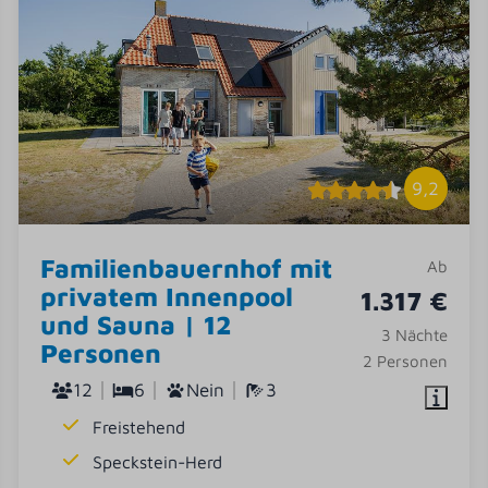
9,2
Familienbauernhof mit
Ab
privatem Innenpool
1.317 €
und Sauna | 12
3 Nächte
Personen
2 Personen
12
6
Nein
3
Freistehend
Speckstein-Herd