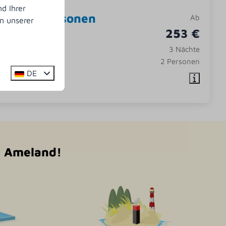
d Ihrer
 B | 4 personen
Ab
n unserer
253 €
1
3 Nächte
elplatzes
2 Personen
DE
uf Ameland!