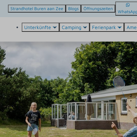
Strandhotel Buren aan Zee
Blogs
Öffnungszeiten
WhatsAp
Unterkünfte
Camping
Ferienpark
Ame