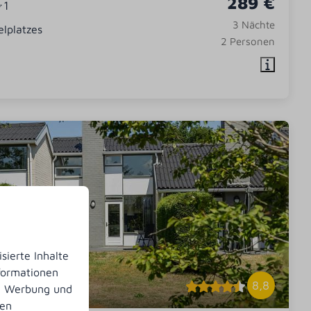
289 €
1
3 Nächte
elplatzes
2 Personen
sierte Inhalte
nformationen
8,8
n, Werbung und
nen