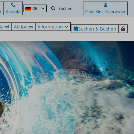
DE
p
Kontakt
Mein Klein Vaarwater
land
Aktionen
Information
Suchen & Buchen