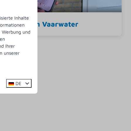
sierte Inhalte
App Klein Vaarwater
nformationen
n, Werbung und
nen
d Ihrer
n unserer
DE