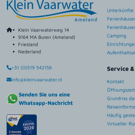
Unterkünfte
Ferienhäuse
Ferienhäuse
Klein Vaarwaterweg 14
Camping
9164 MA Buren (Ameland)
Einrichtunge
Friesland
Nederland
Aufenthalts
+31 (0)519 542156
Service &
info@kleinvaarwater.nl
Kontakt
Öffnungszei
Senden Sie uns eine
Grundriss da
Whatsapp-Nachricht
Reiseinform
Häufig geste
Virtueller R