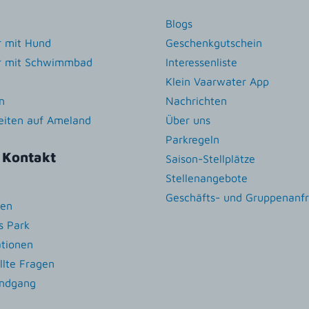
Blogs
r mit Hund
Geschenkgutschein
r mit Schwimmbad
Interessenliste
Klein Vaarwater App
n
Nachrichten
zeiten auf Ameland
Über uns
Parkregeln
 Kontakt
Saison-Stellplätze
Stellenangebote
Geschäfts- und Gruppenanf
ten
s Park
ationen
llte Fragen
undgang