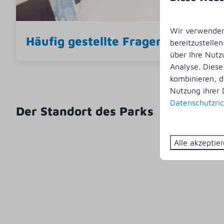
Wir verwenden 
Häufig gestellte Fragen
bereitzustelle
über Ihre Nutz
Analyse. Diese
kombinieren, d
Nutzung ihrer 
Datenschutzric
Der Standort des Parks
Alle akzeptie