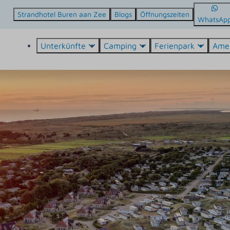
Strandhotel Buren aan Zee
Blogs
Öffnungszeiten
WhatsAp
Unterkünfte
Camping
Ferienpark
Ame