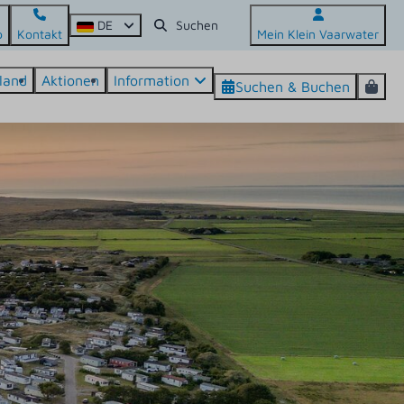
DE
p
Kontakt
Mein Klein Vaarwater
land
Aktionen
Information
Suchen & Buchen