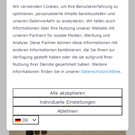
Sjaak Haak
Wir verwenden Cookies, um Ihre Benutzererfahrung zu
optimieren, personalisierte Inhalte bereitzustellen und
Name: Sjaak
unseren Datenverkehr zu analysieren. Wir teilen auch
Lieblingsfarbe: rot
Informationen über Ihre Nutzung unserer Website mit
Lieblingsort: am Strand
unseren Partnern für soziale Medien, Werbung und
Hobbys: Bowling, Radfahren, Strandwandern,
Analyse. Diese Partner können diese Informationen mit
Schatzsuchen und Spielen
anderen Informationen kombinieren, die Sie ihnen zur
Hier bin ich oft: in der Spielburg
Verfügung gestellt haben oder die sie aufgrund Ihrer
Nutzung ihrer Dienste gesammelt haben. Weitere
Informationen finden Sie in unserer
Datenschutzrichtlinie
.
Alle akzeptieren
Individuelle Einstellungen
Ablehnen
DE