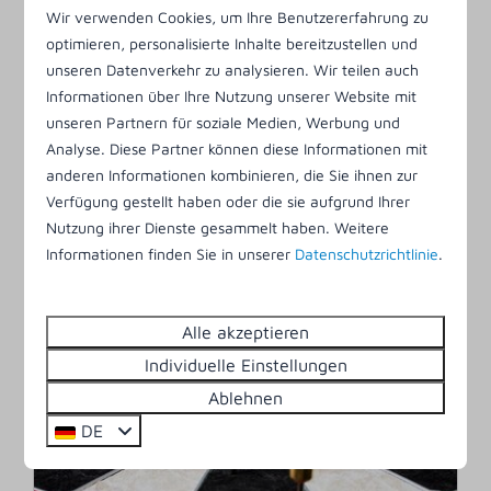
MÄR
MÄR
Wir verwenden Cookies, um Ihre Benutzererfahrung zu
-
6
7
optimieren, personalisierte Inhalte bereitzustellen und
unseren Datenverkehr zu analysieren. Wir teilen auch
Informationen über Ihre Nutzung unserer Website mit
unseren Partnern für soziale Medien, Werbung und
MTB Ameland
Analyse. Diese Partner können diese Informationen mit
Buchen Sie jetzt ein Ferienhaus für das
anderen Informationen kombinieren, die Sie ihnen zur
Wochenende vom 5. bis 8. März und
Verfügung gestellt haben oder die sie aufgrund Ihrer
Nutzung ihrer Dienste gesammelt haben. Weitere
erhalten Sie 10 % Rabatt!
Informationen finden Sie in unserer
Datenschutzrichtlinie
.
6. März 2027
-
7. März 2027
Alle akzeptieren
Mehr
Individuelle Einstellungen
Ablehnen
DE