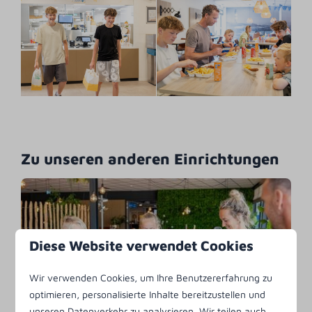
Zu unseren anderen Einrichtungen
Diese Website verwendet Cookies
Restaurant De
Mehr
Wir verwenden Cookies, um Ihre Benutzererfahrung zu
Huyskamer
optimieren, personalisierte Inhalte bereitzustellen und
unseren Datenverkehr zu analysieren. Wir teilen auch