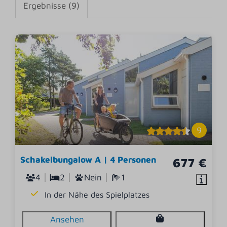
Ergebnisse (9)
9
Schakelbungalow A | 4 Personen
677 €
4
2
Nein
1
In der Nähe des Spielplatzes
Ansehen