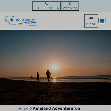
+31 (0)519 542156
WhatsApp
Menü
Home
Ameland Adventurerun