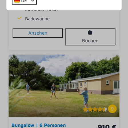
DE
Freistehend
Infrarood sauna
Badewanne
Ansehen
Buchen
9
Bungalow | 6 Personen
910 €