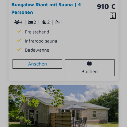
Bungalow Riant mit Sauna | 4
910 €
Personen
4
2
2
1
Freistehend
Infrarood sauna
Badewanne
Ansehen
Buchen