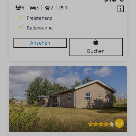
6
3
2
1
Freistehend
Badewanne
Ansehen
Buchen
9,1