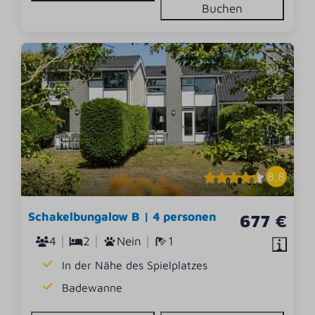
Buchen
8,8
Schakelbungalow B | 4 personen
677 €
4
2
Nein
1
In der Nähe des Spielplatzes
Badewanne