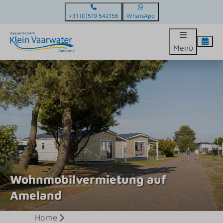
+31 (0)519 542156
WhatsApp
Menü
Wohnmobilvermietung auf
Ameland
Home