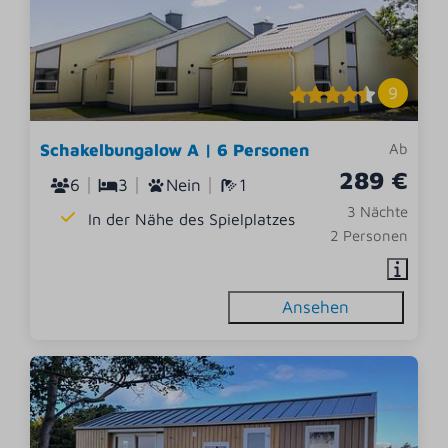
9
Schakelbungalow A | 6 Personen
Ab
289 €
6
3
Nein
1
3 Nächte
In der Nähe des Spielplatzes
2 Personen
Ansehen