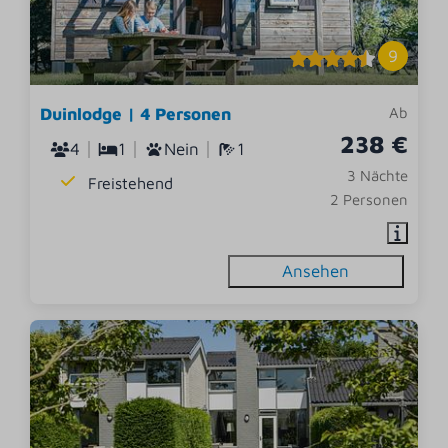
9
Duinlodge | 4 Personen
Ab
238 €
4
1
Nein
1
3 Nächte
Freistehend
2 Personen
Ansehen