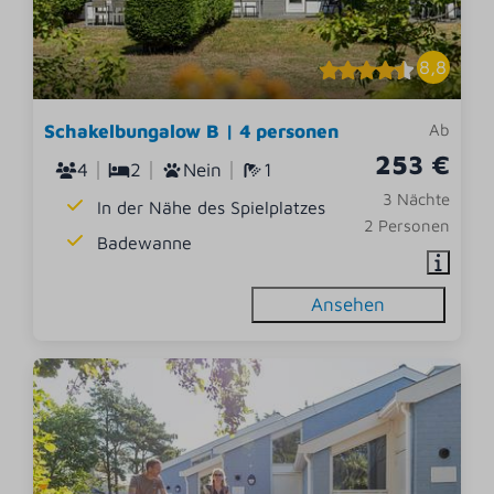
8,8
Schakelbungalow B | 4 personen
Ab
253 €
4
2
Nein
1
3 Nächte
In der Nähe des Spielplatzes
2 Personen
Badewanne
Ansehen