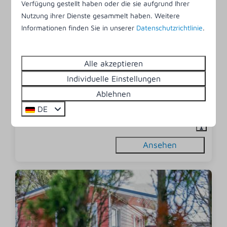
Verfügung gestellt haben oder die sie aufgrund Ihrer
Nutzung ihrer Dienste gesammelt haben. Weitere
Informationen finden Sie in unserer
Datenschutzrichtlinie
.
9
Alle akzeptieren
Chalet | 4 Personen
Ab
267 €
Individuelle Einstellungen
4
2
Nein
1
Ablehnen
3 Nächte
Freistehend
DE
2 Personen
Ansehen