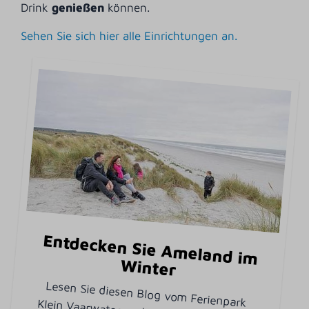
Drink
genießen
können.
Sehen Sie sich hier alle Einrichtungen an.
Entdecken Sie Ameland im
W
inter