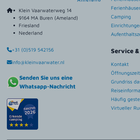
Ferienhäuse
Klein Vaarwaterweg 14
Camping
9164 MA Buren (Ameland)
Einrichtunge
Friesland
Nederland
Aufenthalts
+31 (0)519 542156
Service &
info@kleinvaarwater.nl
Kontakt
Öffnungszei
Senden Sie uns eine
Grundriss da
Whatsapp-Nachricht
Reiseinform
Häufig geste
Virtueller R