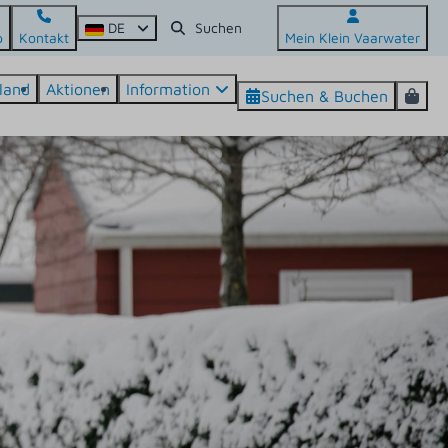
DE
p
Kontakt
Mein Klein Vaarwater
land
Aktionen
Information
Suchen & Buchen