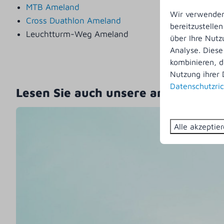
MTB Ameland
Wir verwenden 
Cross Duathlon Ameland
bereitzustelle
Leuchtturm-Weg Ameland
über Ihre Nutz
Analyse. Diese
kombinieren, d
Nutzung ihrer 
Datenschutzric
Lesen Sie auch unsere anderen Blo
Alle akzeptie