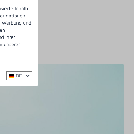
sierte Inhalte
nformationen
n, Werbung und
nen
d Ihrer
n unserer
DE