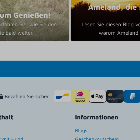
Ameland, die 
zum Genießen!
rfahren Sie, wie Sie den
Lesen Sie diesen Blog v
e bald weiter.
warum Ameland di
Bezahlen Sie sicher
thalt
Informationen
Blogs
r mit Hund
Geschenkgutschein