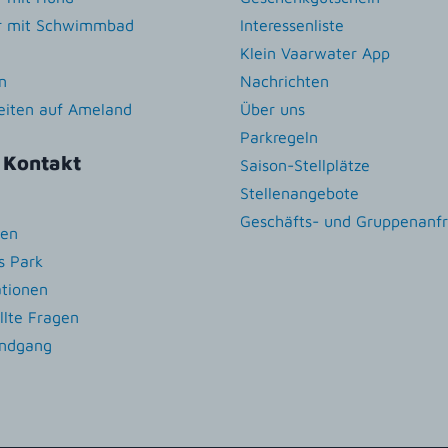
r mit Schwimmbad
Interessenliste
Klein Vaarwater App
n
Nachrichten
zeiten auf Ameland
Über uns
Parkregeln
 Kontakt
Saison-Stellplätze
Stellenangebote
Geschäfts- und Gruppenanf
ten
s Park
ationen
llte Fragen
undgang