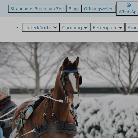
Strandhotel Buren aan Zee
Blogs
Öffnungszeiten
WhatsAp
Unterkünfte
Camping
Ferienpark
Ame