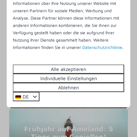
entdecken Sie selbst die ganze Schönheit
Informationen über Ihre Nutzung unserer Website mit
unseren Partnern für soziale Medien, Werbung und
Amelands.
Analyse. Diese Partner können diese Informationen mit
anderen Informationen kombinieren, die Sie ihnen zur
Verfügung gestellt haben oder die sie aufgrund Ihrer
Nutzung ihrer Dienste gesammelt haben. Weitere
Informationen finden Sie in unserer
Datenschutzrichtlinie
.
Entdecken Sie Ameland im
Alle akzeptieren
Winter
Individuelle Einstellungen
Lesen Sie diesen Blog vom Ferienpark Klein
Ablehnen
Vaarwater und finden Sie heraus, was es auf
DE
Ameland im Winter zu tun gibt.
Frühjahr auf Ameland: 5
Tipps zum Genießen!