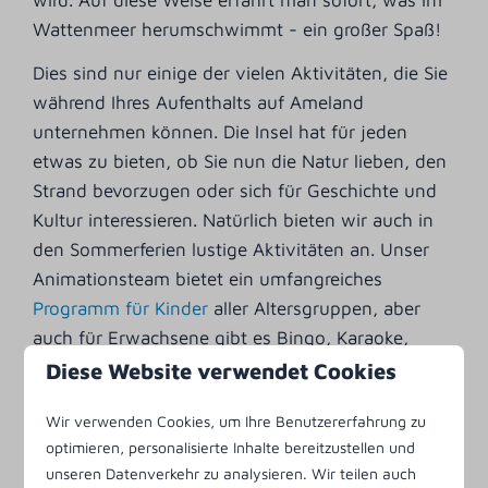
Wattenmeer herumschwimmt - ein großer Spaß!
Dies sind nur einige der vielen Aktivitäten, die Sie
während Ihres Aufenthalts auf Ameland
unternehmen können. Die Insel hat für jeden
etwas zu bieten, ob Sie nun die Natur lieben, den
Strand bevorzugen oder sich für Geschichte und
Kultur interessieren. Natürlich bieten wir auch in
den Sommerferien lustige Aktivitäten an. Unser
Animationsteam bietet ein umfangreiches
Programm für Kinder
aller Altersgruppen, aber
auch für Erwachsene gibt es Bingo, Karaoke,
Live-Musik und vieles mehr!
Diese Website verwendet Cookies
Kurzum, im Ferienpark Klein Vaarwater werden
Wir verwenden Cookies, um Ihre Benutzererfahrung zu
Sie im Sommer eine tolle Zeit haben! Noch nicht
optimieren, personalisierte Inhalte bereitzustellen und
gebucht?
Buchen
Sie schnell Ihren Aufenthalt und
unseren Datenverkehr zu analysieren. Wir teilen auch